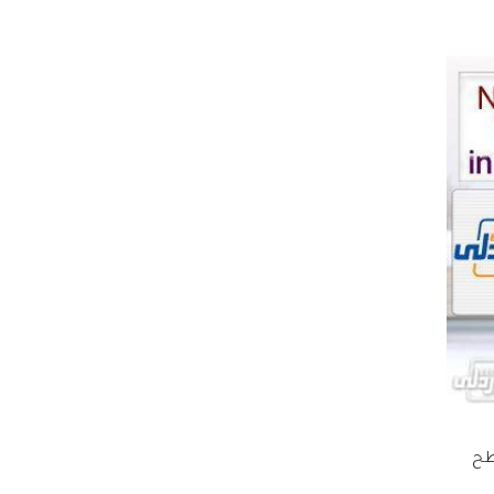
لماء USB لسطح