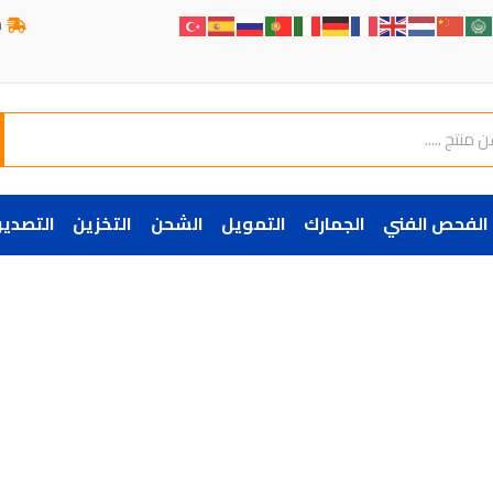
ش
الفحص الفني
الجمارك
التمويل
الشحن
التخزين
التصدير