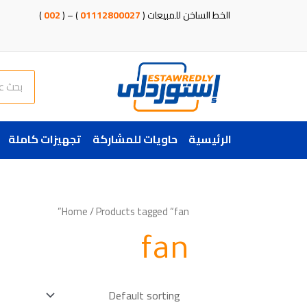
خطي
الخط الساخن للمبيعات (
01112800027
) – (
002
)
لى
لمحتوى
Search
الرئيسية
حاويات للمشاركة
تجهيزات كاملة
Home
/ Products tagged “fan”
fan