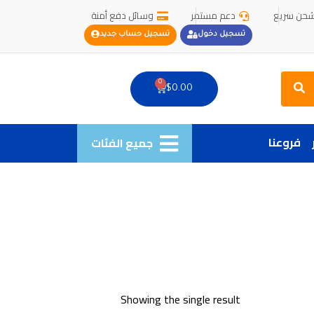
حن سريع
دعم مستمر
وسائل دفع أمنة
تسجيل دخول
تسجيل حساب جديد
Search
0
Cart
$
0.00
فروعنا
جميع الفئات
Showing the single result