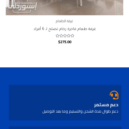
غرفة الطعام
غرفة طعام فاخرة رخام تصلح لـ 6 أفراد
$
275.00
Rated
0
out
of
5
دعم مستمر
دعم طوال مدة الشحن والتسليم وما بعد التوصيل