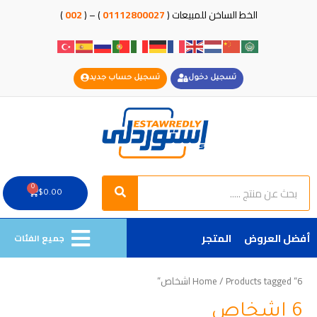
خطي
الخط الساخن للمبيعات (
01112800027
) – (
002
)
لى
لمحتوى
تسجيل دخول
تسجيل حساب جديد
Search
Search
0
Cart
$
0.00
أفضل العروض
المتجر
جميع الفئات
/ Products tagged “6 اشخاص”
Home
6 اشخاص