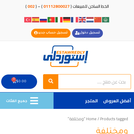
خطي
الخط الساخن للمبيعات (
01112800027
) – (
002
)
لى
لمحتوى
تسجيل دخول
تسجيل حساب جديد
Search
Search
0
Cart
$
0.00
أفضل العروض
المتجر
جميع الفئات
/ Products tagged “ومختلفة”
Home
ومختلفة