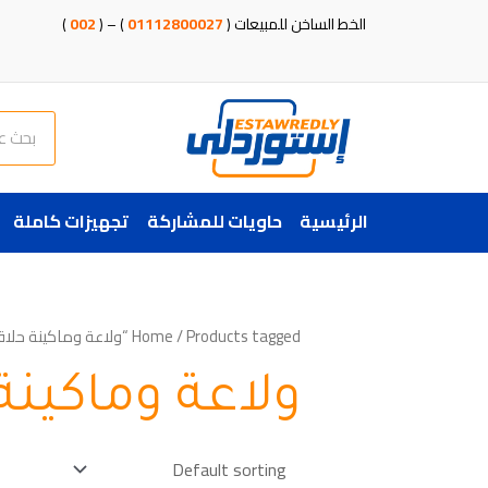
خطي
الخط الساخن للمبيعات (
01112800027
) – (
002
)
لى
لمحتوى
Search
الرئيسية
حاويات للمشاركة
تجهيزات كاملة
/ Products tagged “ولاعة وماكينة حلاقة”
Home
ولاعة وماكينة