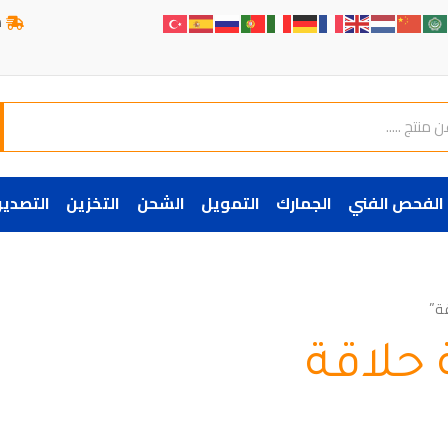
ش
الفحص الفني
الجمارك
التمويل
الشحن
التخزين
التصدير
 حلاقة