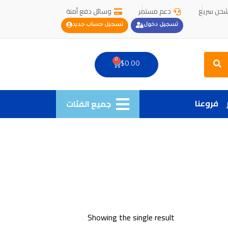
حن سريع
دعم مستمر
وسائل دفع أمنة
تسجيل دخول
تسجيل حساب جديد
Search
0
Cart
$
0.00
فروعنا
جميع الفئات
Showing the single result