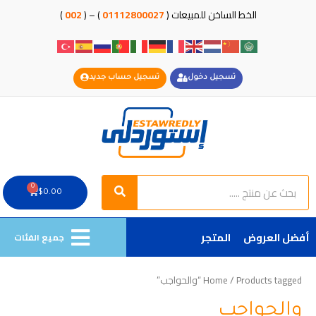
خطي
الخط الساخن للمبيعات (
01112800027
) – (
002
)
لى
لمحتوى
تسجيل دخول
تسجيل حساب جديد
Search
Search
0
Cart
$
0.00
أفضل العروض
المتجر
جميع الفئات
/ Products tagged “والحواجب”
Home
والحواجب