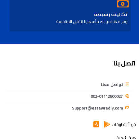
تكاليف بسيطة
وفر معنا اموالك فأسعارنا لاتقبل المنافسة
اتصل بنا
تواصل معنا
002-01112800027
Support@estawredly.com
قريباً التطبيقات
من نحن