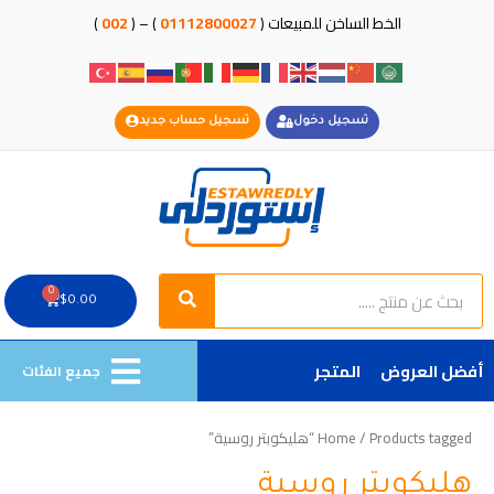
خطي
الخط الساخن للمبيعات (
01112800027
) – (
002
)
لى
لمحتوى
تسجيل دخول
تسجيل حساب جديد
Search
Search
0
Cart
$
0.00
أفضل العروض
المتجر
جميع الفئات
/ Products tagged “هليكوبتر روسية”
Home
هليكوبتر روسية