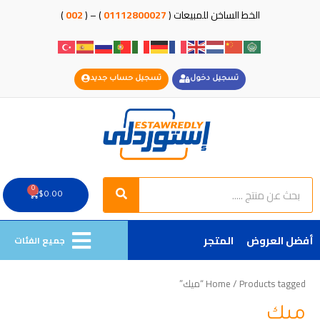
خطي
الخط الساخن للمبيعات (
01112800027
) – (
002
)
لى
لمحتوى
تسجيل دخول
تسجيل حساب جديد
Search
Search
0
Cart
$
0.00
أفضل العروض
المتجر
جميع الفئات
/ Products tagged “ميك”
Home
ميك