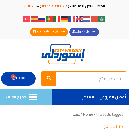
خطي
الخط الساخن للمبيعات (
01112800027
) – (
002
)
لى
لمحتوى
تسجيل دخول
تسجيل حساب جديد
Search
Search
0
Cart
$
0.00
أفضل العروض
المتجر
جميع الفئات
/ Products tagged “مسح”
Home
مسح