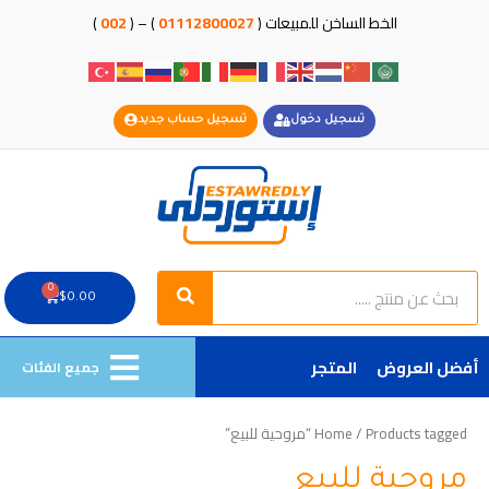
خطي
الخط الساخن للمبيعات (
01112800027
) – (
002
)
لى
لمحتوى
تسجيل دخول
تسجيل حساب جديد
Search
Search
0
Cart
$
0.00
أفضل العروض
المتجر
جميع الفئات
/ Products tagged “مروحية للبيع”
Home
مروحية للبيع