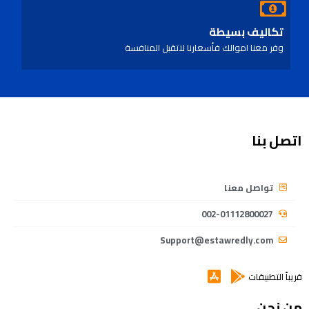
تكاليف بسيطة
وفر معنا اموالك فأسعارنا لاتقبل المنافسة
اتصل بنا
تواصل معنا
002-01112800027
Support@estawredly.com
قريباً التطبيقات
من نحن