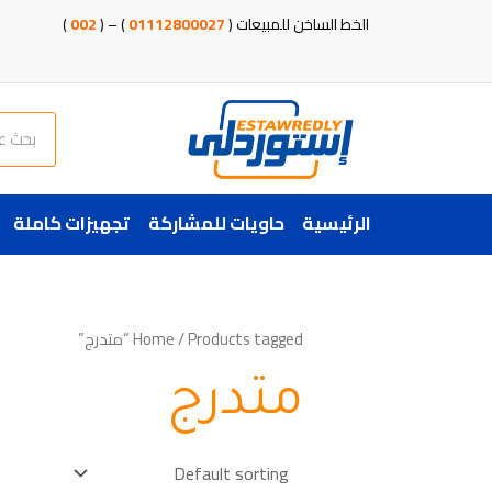
خطي
الخط الساخن للمبيعات (
01112800027
) – (
002
)
لى
لمحتوى
Search
الرئيسية
حاويات للمشاركة
تجهيزات كاملة
/ Products tagged “متدرج”
Home
متدرج