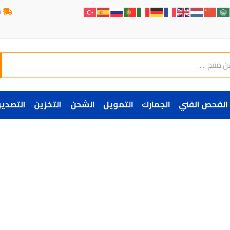
ش
الفحص الفني
الجمارك
التمويل
الشحن
التخزين
التصدير