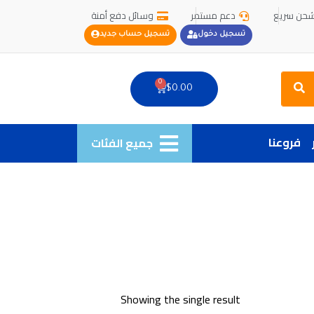
حن سريع
دعم مستمر
وسائل دفع أمنة
تسجيل دخول
تسجيل حساب جديد
Search
0
Cart
$
0.00
فروعنا
جميع الفئات
Showing the single result