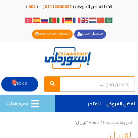
خطي
الخط الساخن للمبيعات (
01112800027
) – (
002
)
لى
لمحتوى
تسجيل دخول
تسجيل حساب جديد
Search
Search
0
Cart
$
0.00
أفضل العروض
المتجر
جميع الفئات
/ Products tagged “لون ل”
Home
لون ل