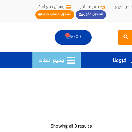
حن سريع
دعم مستمر
وسائل دفع أمنة
تسجيل دخول
تسجيل حساب جديد
Search
0
Cart
$
0.00
فروعنا
جميع الفئات
Showing all 3 results