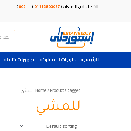
خطي
الخط الساخن للمبيعات (
01112800027
) – (
002
)
لى
لمحتوى
Search
الرئيسية
حاويات للمشاركة
تجهيزات كاملة
/ Products tagged “للمشي”
Home
للمشي