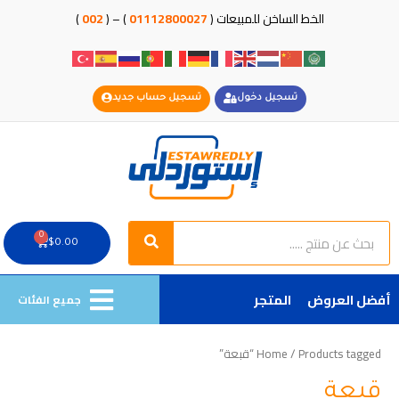
خطي
الخط الساخن للمبيعات (
01112800027
) – (
002
)
لى
لمحتوى
تسجيل دخول
تسجيل حساب جديد
Search
Search
0
Cart
$
0.00
أفضل العروض
المتجر
جميع الفئات
/ Products tagged “قبعة”
Home
قبعة