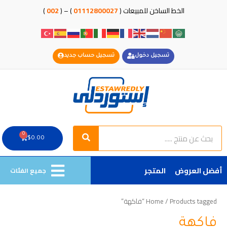
خطي
الخط الساخن للمبيعات (
01112800027
) – (
002
)
لى
لمحتوى
تسجيل دخول
تسجيل حساب جديد
Search
Search
0
Cart
$
0.00
أفضل العروض
المتجر
جميع الفئات
/ Products tagged “فاكهة”
Home
فاكهة