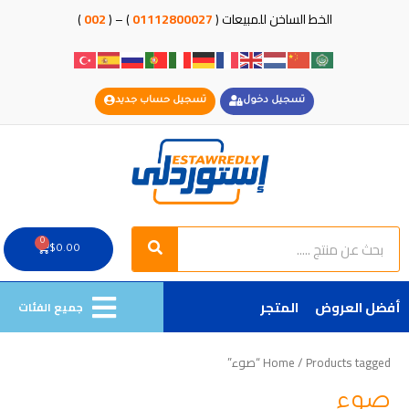
خطي
الخط الساخن للمبيعات (
01112800027
) – (
002
)
لى
لمحتوى
تسجيل دخول
تسجيل حساب جديد
Search
Search
0
Cart
$
0.00
أفضل العروض
المتجر
جميع الفئات
/ Products tagged “صوء”
Home
صوء