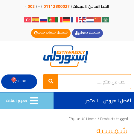
خطي
الخط الساخن للمبيعات (
01112800027
) – (
002
)
لى
لمحتوى
تسجيل دخول
تسجيل حساب جديد
Search
Search
0
Cart
$
0.00
أفضل العروض
المتجر
جميع الفئات
/ Products tagged “شمسية”
Home
شمسية