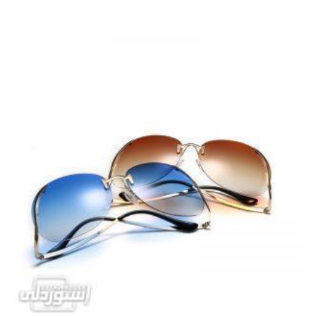
out
of
5