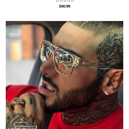
$
60.99
Rated
0
out
of
5