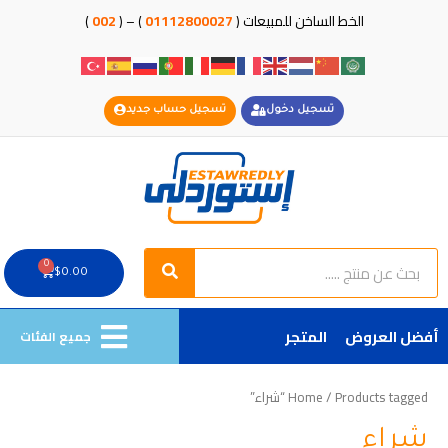
خطي
الخط الساخن للمبيعات (
01112800027
) – (
002
)
لى
لمحتوى
تسجيل دخول
تسجيل حساب جديد
Search
Search
0
Cart
$
0.00
أفضل العروض
المتجر
جميع الفئات
/ Products tagged “شراء”
Home
شراء