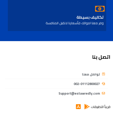
تكاليف بسيطة
وفر معنا اموالك فأسعارنا لاتقبل المنافسة
اتصل بنا
تواصل معنا
002-01112800027
Support@estawredly.com
قريباً التطبيقات