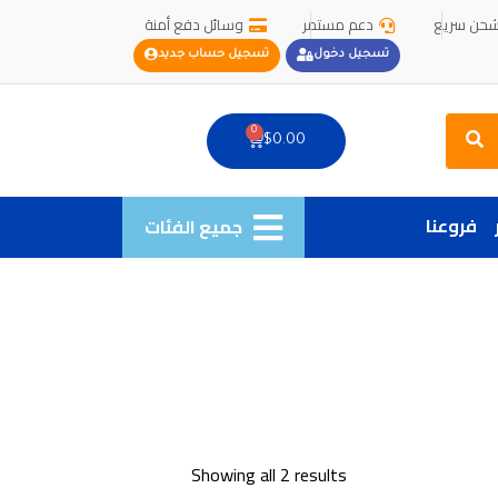
حن سريع
دعم مستمر
وسائل دفع أمنة
تسجيل دخول
تسجيل حساب جديد
Search
0
Cart
$
0.00
فروعنا
جميع الفئات
Showing all 2 results