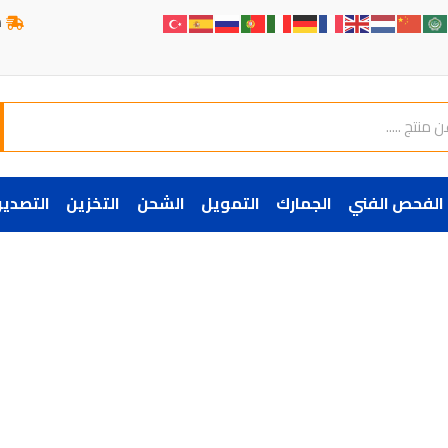
ش
الفحص الفني
الجمارك
التمويل
الشحن
التخزين
التصدير