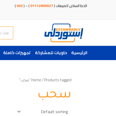
خطي
الخط الساخن للمبيعات (
01112800027
) – (
002
)
لى
لمحتوى
Search
الرئيسية
حاويات للمشاركة
تجهيزات كاملة
/ Products tagged “سحب”
Home
سحب