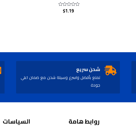
$
1.19
Rated
0
out
of
5
شحن سريع
تمتع بأفضل واسرع وسيلة شحن مع ضمان اعلي
جودة
روابط هامة
السياسات