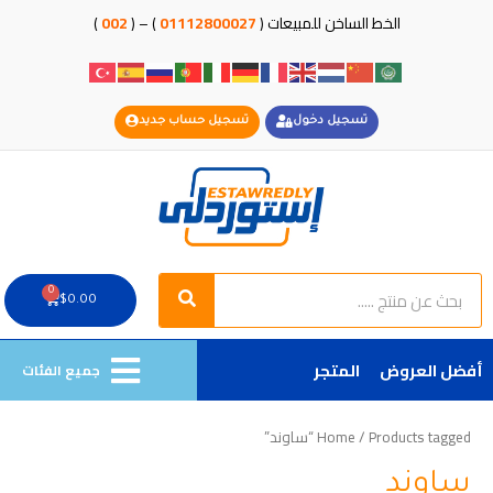
خطي
الخط الساخن للمبيعات (
01112800027
) – (
002
)
لى
لمحتوى
تسجيل دخول
تسجيل حساب جديد
Search
Search
0
Cart
$
0.00
أفضل العروض
المتجر
جميع الفئات
/ Products tagged “ساوند”
Home
ساوند