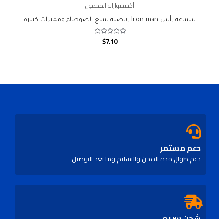
أكسسوارات المحمول
سماعة رأس Iron man رياضية تمنع الضوضاء ومميزات كثيرة
$
7.10
Rated
0
out
of
5
دعم مستمر
دعم طوال مدة الشحن والتسليم وما بعد التوصيل
شحن سريع