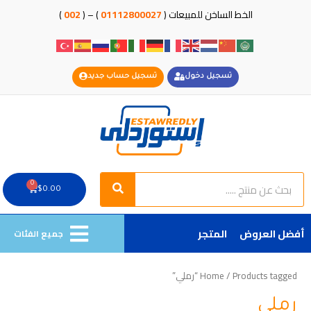
خطي
الخط الساخن للمبيعات (
01112800027
) – (
002
)
لى
لمحتوى
تسجيل دخول
تسجيل حساب جديد
Search
Search
0
Cart
$
0.00
أفضل العروض
المتجر
جميع الفئات
/ Products tagged “رملي”
Home
رملي