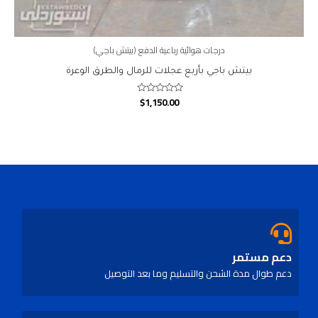
درجات هوائية رباعية الدفع (بيتش باجي)
بيتش باجي بأربع عجلات للرمال والطرق الوعرة
$
1,150.00
Rated
0
out
of
5
دعم مستمر
دعم طوال مدة الشحن والتسليم وما بعد التوصيل