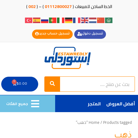
خطي
الخط الساخن للمبيعات (
01112800027
) – (
002
)
لى
لمحتوى
تسجيل دخول
تسجيل حساب جديد
Search
Search
0
Cart
$
0.00
أفضل العروض
المتجر
جميع الفئات
/ Products tagged “ذهب”
Home
ذهب