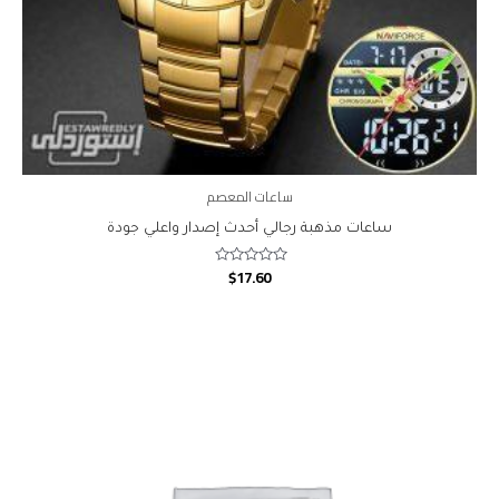
ساعات المعصم
ساعات مذهبة رجالي أحدث إصدار واعلي جودة
$
17.60
Rated
0
out
of
5