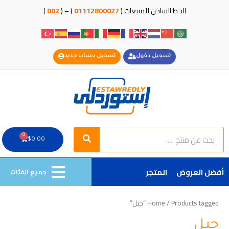
خطي
الخط الساخن للمبيعات (
01112800027
) – (
002
)
لى
لمحتوى
تسجيل دخول
تسجيل حساب جديد
Search
Search
0
Cart
$
0.00
أفضل العروض
المتجر
جميع الفئات
/ Products tagged “جبل”
Home
جبل