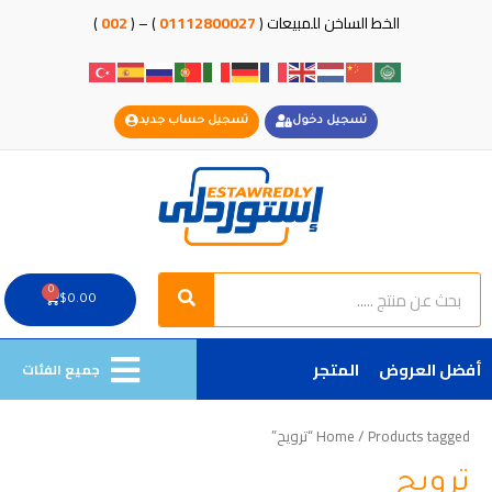
خطي
الخط الساخن للمبيعات (
01112800027
) – (
002
)
لى
لمحتوى
تسجيل دخول
تسجيل حساب جديد
Search
Search
0
Cart
$
0.00
أفضل العروض
المتجر
جميع الفئات
/ Products tagged “ترويح”
Home
ترويح