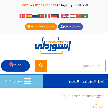
خطي
الخط الساخن للمبيعات (
01112800027
) – (
002
)
لى
لمحتوى
تسجيل دخول
تسجيل حساب جديد
Search
Search
0
Cart
$
0.00
أفضل العروض
المتجر
جميع الفئات
/ Products tagged “برق”
Home
برق