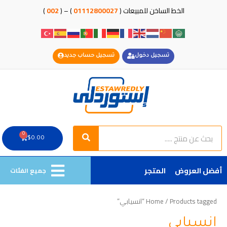
خطي
الخط الساخن للمبيعات (
01112800027
) – (
002
)
لى
لمحتوى
تسجيل دخول
تسجيل حساب جديد
Search
Search
0
Cart
$
0.00
أفضل العروض
المتجر
جميع الفئات
/ Products tagged “انسيابي”
Home
انسيابي