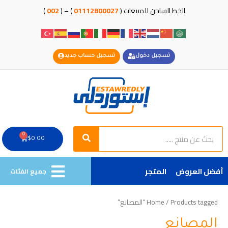
خطي
الخط الساخن للمبيعات (
01112800027
) – (
002
)
لى
لمحتوى
تسجيل دخول
تسجيل حساب جديد
Search
Search
0
Cart
$
0.00
أفضل العروض
المتجر
جميع الفئات
/ Products tagged “المصانع”
Home
المصانع