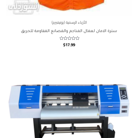
الأزياء الرسمية (يونيفيرم)
سترة الامان لعمال المناجم والمصانع المقاومة للحريق
$
17.99
Rated
0
out
of
5