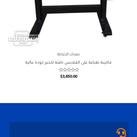
معدات الخياطة
ماكينة طباعة على الملابس نافثة للحبر جودة عالية
$
3,650.00
Rated
0
out
of
5