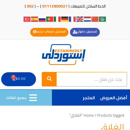
خطي
الخط الساخن للمبيعات (
01112800027
) – (
002
)
لى
لمحتوى
تسجيل دخول
تسجيل حساب جديد
Search
Search
0
Cart
$
0.00
أفضل العروض
المتجر
جميع الفئات
/ Products tagged “الغلاق”
Home
الغلاق