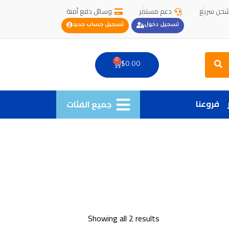
حن سريع
دعم مستمر
وسائل دفع أمنة
تسجيل دخول
تسجيل حساب جديد
Search
0
Cart
$
0.00
فروعنا
جميع الفئات
Showing all 2 results