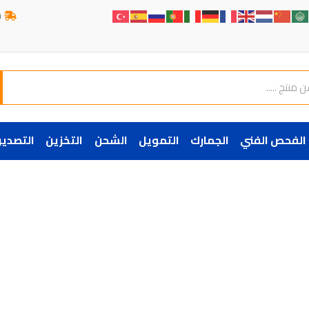
ش
الفحص الفني
الجمارك
التمويل
الشحن
التخزين
التصدير