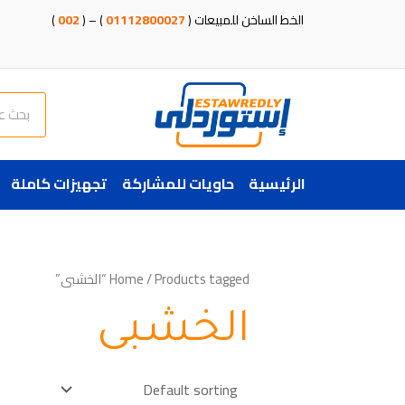
خطي
الخط الساخن للمبيعات (
01112800027
) – (
002
)
لى
لمحتوى
Search
الرئيسية
حاويات للمشاركة
تجهيزات كاملة
/ Products tagged “الخشبى”
Home
الخشبى