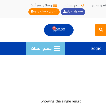
حن سريع
دعم مستمر
وسائل دفع أمنة
تسجيل دخول
تسجيل حساب جديد
Search
0
Cart
$
0.00
فروعنا
جميع الفئات
Showing the single result