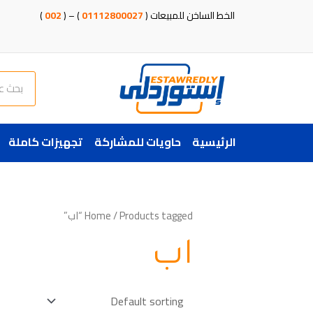
خطي
الخط الساخن للمبيعات (
01112800027
) – (
002
)
لى
لمحتوى
Search
الرئيسية
حاويات للمشاركة
تجهيزات كاملة
/ Products tagged “اب”
Home
اب