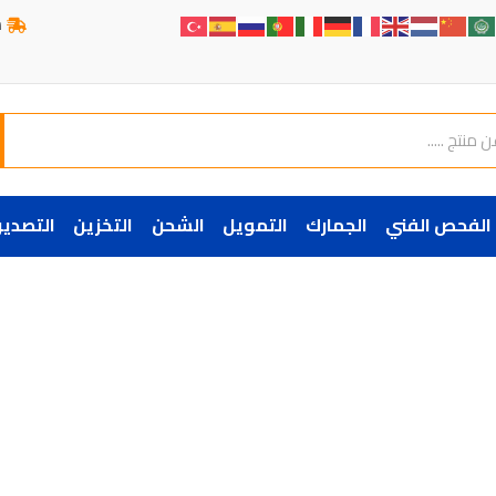
ش
الفحص الفني
الجمارك
التمويل
الشحن
التخزين
التصدير