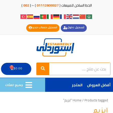
خطي
الخط الساخن للمبيعات (
01112800027
) – (
002
)
لى
لمحتوى
تسجيل دخول
تسجيل حساب جديد
Search
Search
0
Cart
$
0.00
أفضل العروض
المتجر
جميع الفئات
/ Products tagged “ابزيم”
Home
ابزيم