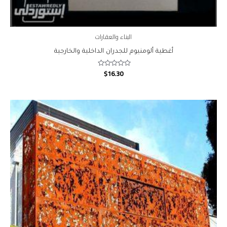
البناء والعقارات
أغطية ألومنيوم للجدران الداخلية والخارجية
$
16.30
Rated
0
out
of
5