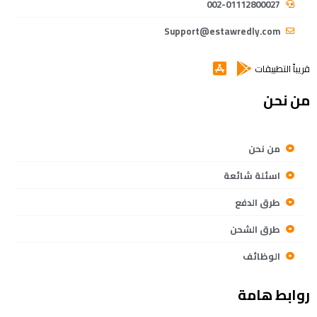
002-01112800027
Support@estawredly.com
قريباً التطبيقات
من نحن
من نحن
اسئلة شائعة
طرق الدفع
طرق الشحن
الوظائف
روابط هامة