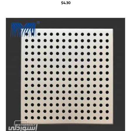
$
4.30
Rated
0
out
of
5