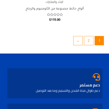
البناء والعقارات
ألواح حائط مصنوعة من الألومنيوم والزجاج
$
115.00
Rated
0
out
of
5
←
2
1
دعم مستمر
دعم طوال مدة الشحن والتسليم وما بعد التوصيل