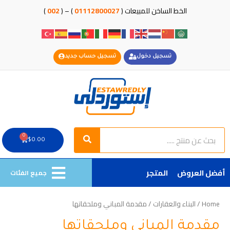
خطي
الخط الساخن للمبيعات (
01112800027
) – (
002
)
لى
لمحتوى
تسجيل دخول
تسجيل حساب جديد
Search
Search
0
Cart
$
0.00
أفضل العروض
المتجر
جميع الفئات
Home
/
البناء والعقارات
/ مقدمة المباني وملحقاتها
مقدمة المباني وملحقاتها