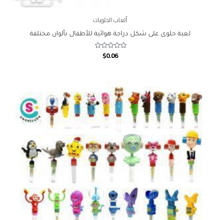
ألعاب الحلويات
لعبة حلوى على شكل دراجة هوائية للأطفال بألوان مختلفة
$
0.06
Rated
0
out
of
5