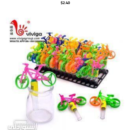
$
2.40
Rated
0
out
of
5