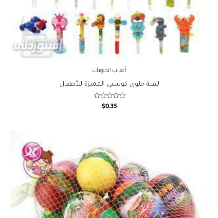
ألعاب الحلويات
لعبة حلوى كوسبي المميزة للأطفال
$
0.35
Rated
0
out
of
5