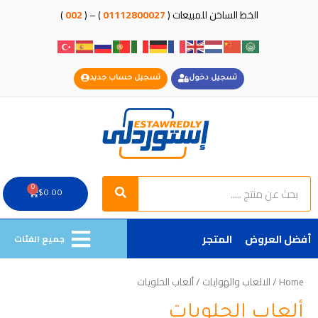
خطي
الخط الساخن للمبيعات (
01112800027
) – (
002
)
لى
لمحتوى
تسجيل دخول
تسجيل حساب جديد
Search
Search
0
Cart
$
0.00
أفضل العروض
المتجر
جميع الفئات
Home
/
الالعاب والهوايات
/ ألعاب الحلويات
ألعاب الحلويات