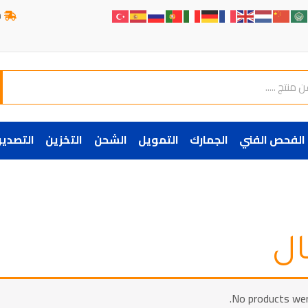
ش
الفحص الفني
الجمارك
التمويل
الشحن
التخزين
التصدير
ال
No products wer