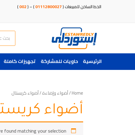
خطي
الخط الساخن للمبيعات (
01112800027
) – (
002
)
لى
لمحتوى
Search
الرئيسية
حاويات للمشاركة
تجهيزات كاملة
Home
/
أضواء وإضاءة
/ أضواء كريستال
أضواء كريست
e found matching your selection.