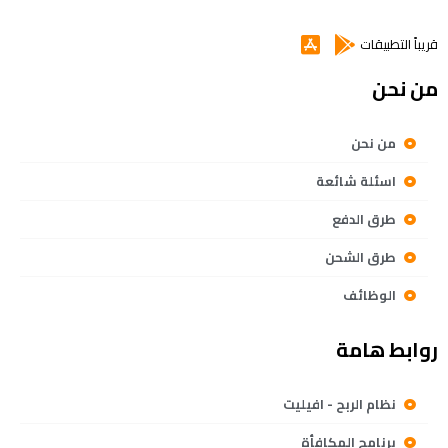
قريباً التطبيقات
من نحن
من نحن
اسئلة شائعة
طرق الدفع
طرق الشحن
الوظائف
روابط هامة
نظام الربح - افيليت
برنامج المكافأة