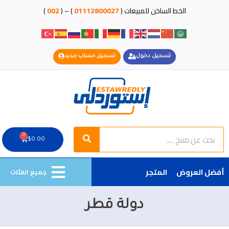
خطي
الخط الساخن للمبيعات (
01112800027
) – (
002
)
لى
لمحتوى
تسجيل دخول
تسجيل حساب جديد
Search
Search
0
Cart
$
0.00
أفضل العروض
المتجر
جميع الفئات
دولة قطر