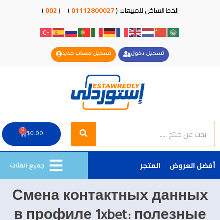
خطي
الخط الساخن للمبيعات (
01112800027
) – (
002
)
لى
لمحتوى
تسجيل دخول
تسجيل حساب جديد
Search
Search
0
Cart
$
0.00
أفضل العروض
المتجر
جميع الفئات
Смена контактных данных
в профиле 1xbet: полезные