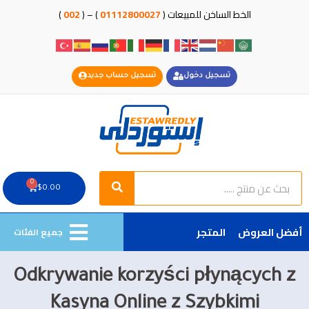
خطي
الخط الساخن للمبيعات (
01112800027
) – (
002
)
لى
لمحتوى
تسجيل دخول
تسجيل حساب جديد
Search
Search
0
Cart
$
0.00
أفضل العروض
المتجر
جميع الفئات
Odkrywanie korzyści płynących z
Kasyna Online z Szybkimi