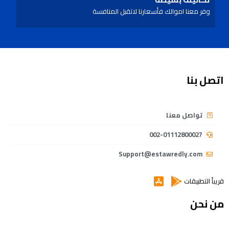
وفر معنا اموالك فأسعارنا لاتقبل المنافسة
اتصل بنا
تواصل معنا
002-01112800027
Support@estawredly.com
قريباً التطبيقات
من نحن