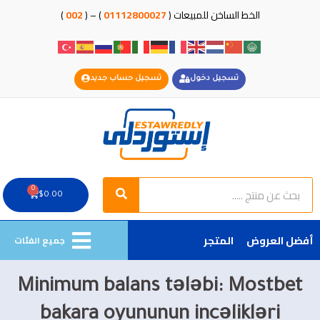
خطي
الخط الساخن للمبيعات (
01112800027
) – (
002
)
لى
لمحتوى
تسجيل دخول
تسجيل حساب جديد
Search
Search
0
Cart
$
0.00
أفضل العروض
المتجر
جميع الفئات
Minimum balans tələbi: Mostbet
bakara oyununun incəlikləri