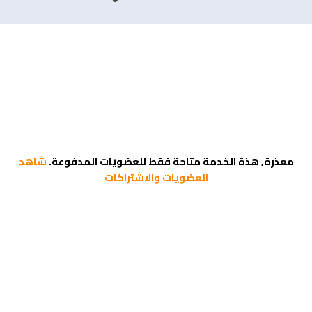
معذرة, هذة الخدمة متاحة فقط للعضويات المدفوعة.
شاهد
العضويات والاشتراكات