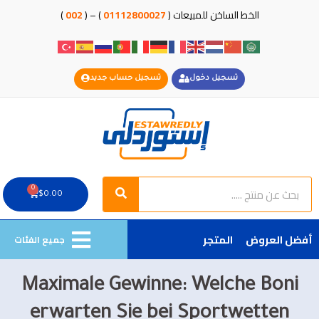
خطي
الخط الساخن للمبيعات (
01112800027
) – (
002
)
لى
لمحتوى
تسجيل دخول
تسجيل حساب جديد
Search
Search
0
Cart
$
0.00
أفضل العروض
المتجر
جميع الفئات
Maximale Gewinne: Welche Boni
erwarten Sie bei Sportwetten