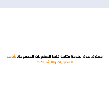
معذرة, هذة الخدمة متاحة فقط للعضويات المدفوعة.
شاهد
العضويات والاشتراكات