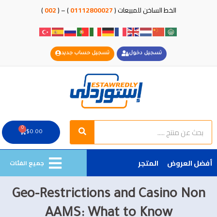
خطي
الخط الساخن للمبيعات (
01112800027
) – (
002
)
لى
لمحتوى
تسجيل دخول
تسجيل حساب جديد
Search
Search
0
Cart
$
0.00
أفضل العروض
المتجر
جميع الفئات
Geo-Restrictions and Casino Non
AAMS: What to Know