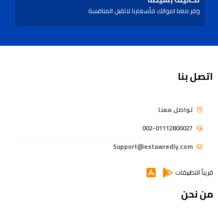
وفر معنا اموالك فأسعارنا لاتقبل المنافسة
اتصل بنا
تواصل معنا
002-01112800027
Support@estawredly.com
قريباً التطبيقات
من نحن