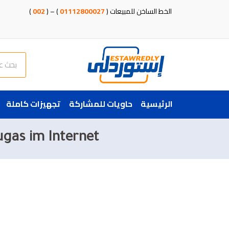
خطي
الخط الساخن للمبيعات (
01112800027
) – (
002
)
لى
لمحتوى
Search
الرئيسية
حاويات للمشاركة
تجهيزات كاملة
ugas im Internet