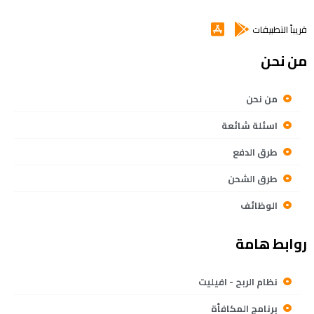
قريباً التطبيقات
من نحن
من نحن
اسئلة شائعة
طرق الدفع
طرق الشحن
الوظائف
روابط هامة
نظام الربح - افيليت
برنامج المكافأة