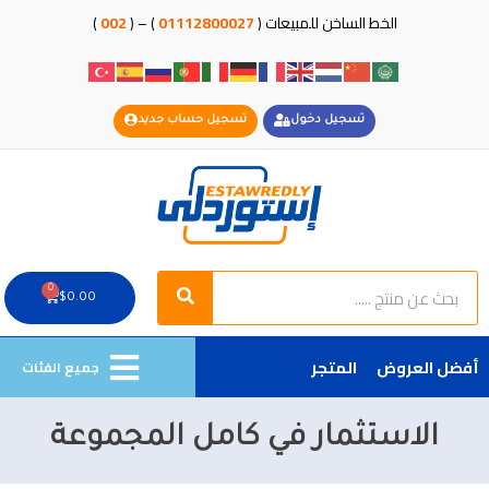
خطي
الخط الساخن للمبيعات (
01112800027
) – (
002
)
لى
لمحتوى
تسجيل دخول
تسجيل حساب جديد
Search
Search
0
Cart
$
0.00
أفضل العروض
المتجر
جميع الفئات
الاستثمار في كامل المجموعة