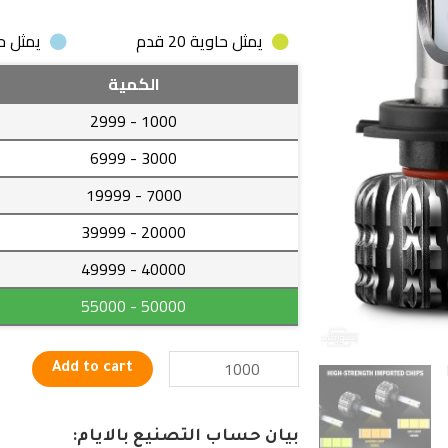
يمثل حاوية 20 قدم
يمثل حاوية
مصباح
الكمية
أمام
- 2999
1000
للسيارات
80
- 6999
3000
وات
- 19999
7000
بكفاءة
عالية
- 39999
20000
quantity
- 49999
40000
- 55000
50000
Add to cart
بيان حساب التصنيع بالايام: