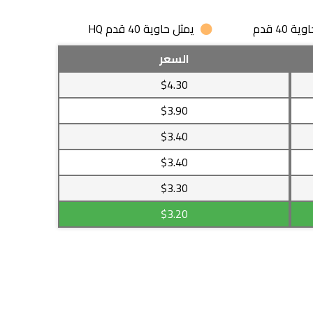
 40 قدم
يمثل حاوية 40 قدم HQ
السعر
$4.30
$3.90
$3.40
$3.40
$3.30
$3.20