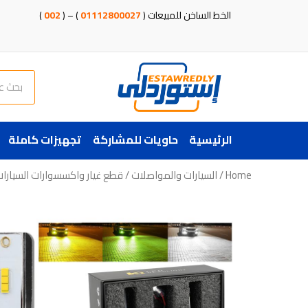
خطي
الخط الساخن للمبيعات (
01112800027
) – (
002
)
لى
لمحتوى
Search
الرئيسية
حاويات للمشاركة
تجهيزات كاملة
Home
/
السيارات والمواصلات
/
قطع غيار واكسسوارات السيارا