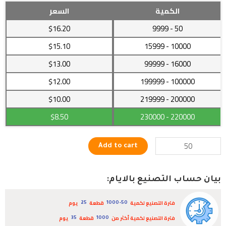
مزهرية
الكمية
السعر
جميلة
$16.20
- 9999
50
مليئة
بقطع
$15.10
- 15999
10000
الصدف
$13.00
- 99999
16000
البحرية
quantity
$12.00
- 199999
100000
$10.00
- 219999
200000
$8.50
- 230000
220000
Add to cart
بيان حساب التصنيع بالايام:
فترة التصنيع لكمية
قطعة
يوم
25
1000-50
فترة التصنيع لكمية أكثر من
قطعة
يوم
35
1000