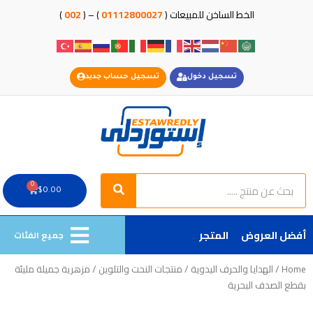
خطي
الخط الساخن للمبيعات (
01112800027
) – (
002
)
لى
لمحتوى
تسجيل دخول
تسجيل حساب جديد
Search
Search
0
Cart
$
0.00
أفضل العروض
المتجر
جميع الفئات
Home
/
الهدايا والحرف اليدوية
/
منتجات النحت والتلوين
/ مزهرية جميلة مليئة
بقطع الصدف البحرية