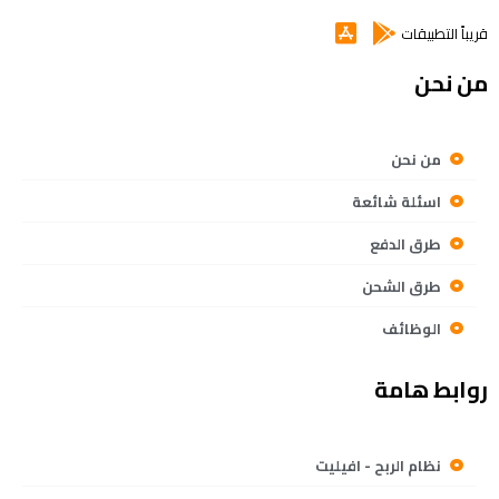
قريباً التطبيقات
من نحن
من نحن
اسئلة شائعة
طرق الدفع
طرق الشحن
الوظائف
روابط هامة
نظام الربح - افيليت