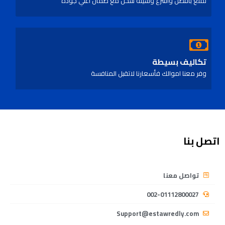
تمتع بأفضل واسرع وسيلة شحن مع ضمان اعلي جودة
تكاليف بسيطة
وفر معنا اموالك فأسعارنا لاتقبل المنافسة
اتصل بنا
تواصل معنا
002-01112800027
Support@estawredly.com