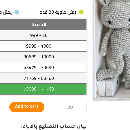
يمثل حاوية 20 قدم
يمثل حاوية
لعبة
الكمية
أرنب
- 999
20
يدوية
بألوان
- 9999
1000
مختلفة
- 30689
10000
للأطفال
quantity
- 63479
30690
- 71759
63480
- 73000
71760
Add to cart
بيان حساب التصنيع بالايام: