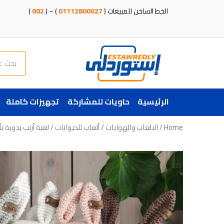
خطي
الخط الساخن للمبيعات (
01112800027
) – (
002
)
لى
لمحتوى
Search
الرئيسية
حاويات للمشاركة
تجهيزات كاملة
Home
/
الالعاب والهوايات
/
ألعاب للحيوانات
/ لعبة أرنب يدوية 