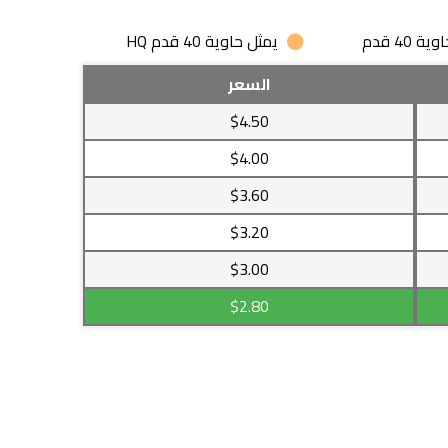
 40 قدم
يمثل حاوية 40 قدم HQ
السعر
$4.50
$4.00
$3.60
$3.20
$3.00
$2.80