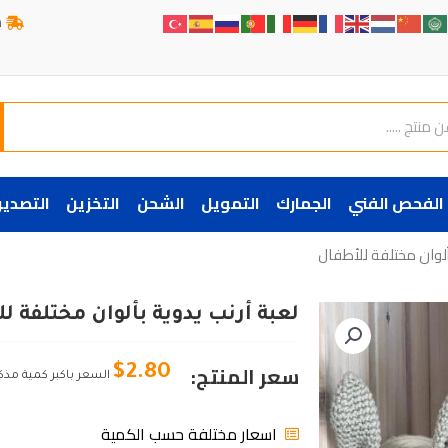
ش
الفحص الفني
الجمارك
التمويل
الشحن
التخزين
التصدير
بألوان مختلفة للأطفال
لعبة أرنب يدوية بألوان مختلفة ل
سعر المنتج:
$
2.80
السعر باكبر كمية مذك
اسعار مختلفة حسب الكمية