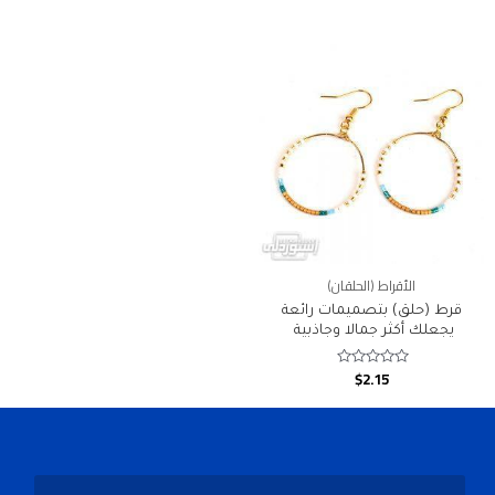
out
out
of
of
5
5
الأقراط (الحلقان)
قرط (حلق) بتصميمات رائعة
يجعلك أكثر جمالا وجاذبية
$
2.15
Rated
0
out
of
5