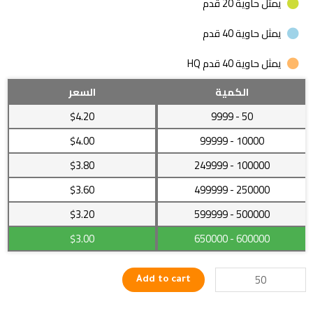
يمثل حاوية 20 قدم
يمثل حاوية 40 قدم
يمثل حاوية 40 قدم HQ
قلم
الكمية
السعر
معدني
$4.20
- 9999
50
مميز
في
$4.00
- 99999
10000
حقيبة
$3.80
- 249999
100000
جلدية
رائعة
$3.60
- 499999
250000
quantity
$3.20
- 599999
500000
$3.00
- 650000
600000
Add to cart