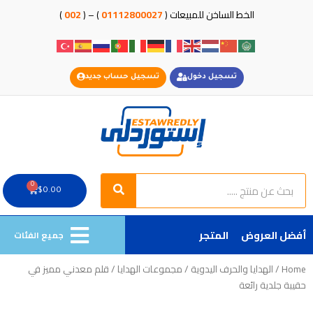
خطي
الخط الساخن للمبيعات (
01112800027
) – (
002
)
لى
لمحتوى
تسجيل دخول
تسجيل حساب جديد
Search
Search
0
Cart
$
0.00
أفضل العروض
المتجر
جميع الفئات
Home
/
الهدايا والحرف اليدوية
/
مجموعات الهدايا
/ قلم معدني مميز في
حقيبة جلدية رائعة