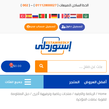
خطي
الخط الساخن للمبيعات (
01112800027
) – (
002
)
لى
لمحتوى
تسجيل دخول
تسجيل حساب جديد
Search
Search
0
Cart
$
0.00
أفضل العروض
المتجر
جميع الفئات
Home
/
الرياضة والترفيه
/
منتجات رياضية وترفيهية أخرى
/ حبل المقاومة
لتقوية عضلات المؤخرة