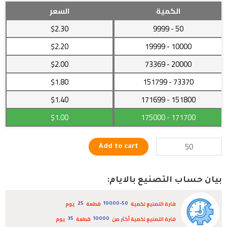
حبل
الكمية
السعر
المقاومة
$2.30
- 9999
50
لتقوية
عضلات
$2.20
- 19999
10000
المؤخرة
$2.00
- 73369
20000
quantity
$1.80
- 151799
73370
$1.40
- 171699
151800
$1.00
- 175000
171700
Add to cart
بيان حساب التصنيع بالايام:
فترة التصنيع لكمية
قطعة
يوم
25
10000-50
فترة التصنيع لكمية أكثر من
قطعة
يوم
35
10000