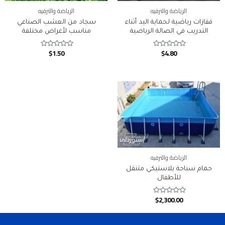
الرياضة والترفيه
الرياضة والترفيه
قفازات رياضية لحماية اليد أثناء
سجاد من العشب الصناعي
التدريب في الصالة الرياضية
مناسب لأغراض مختلفة
$
1.50
$
4.80
Rated
Rated
0
0
out
out
of
of
5
5
الرياضة والترفيه
حمام سباحة بلاستيكي متنقل
للأطفال
$
2,300.00
Rated
0
out
of
5