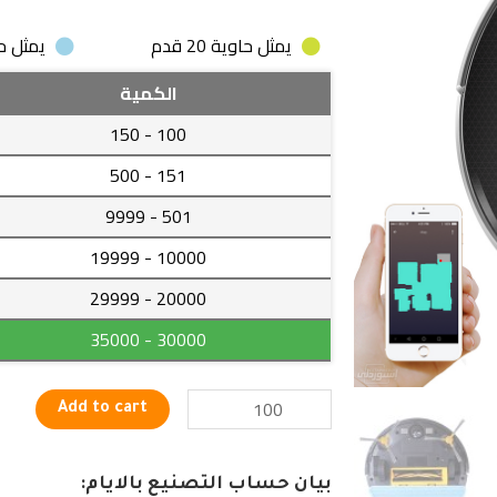
يمثل حاوية 20 قدم
يمثل حاوية
مكنسة
الكمية
كهربائية
- 150
100
متطورة
تعمل
- 500
151
بالموبايل
- 9999
501
quantity
- 19999
10000
- 29999
20000
- 35000
30000
Add to cart
بيان حساب التصنيع بالايام: