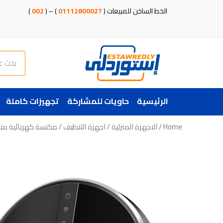
خطي
الخط الساخن للمبيعات (
01112800027
) – (
002
)
لى
لمحتوى
Search
الرئيسية
حاويات للمشاركة
تجهيزات كاملة
Home
/
الاجهزة المنزلية
/
اجهزة التنظيف
/ مكنسة كهربائية متط