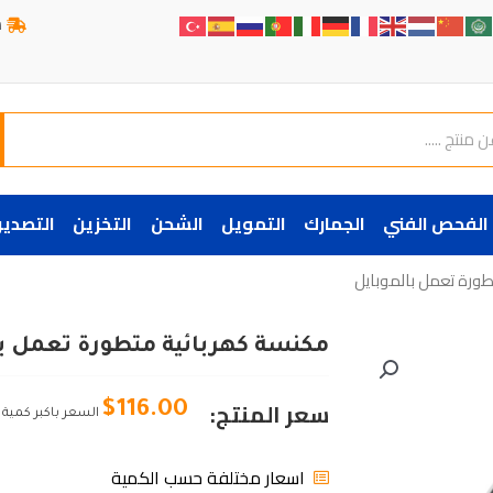
ش
الفحص الفني
الجمارك
التمويل
الشحن
التخزين
التصدير
ورة تعمل بالموبايل
مكنسة كهربائية متطورة تعمل با
سعر المنتج:
$
116.00
السعر باكبر كمية
اسعار مختلفة حسب الكمية