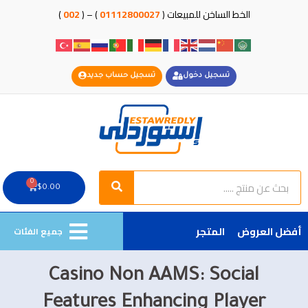
خطي
الخط الساخن للمبيعات (
01112800027
) – (
002
)
لى
لمحتوى
تسجيل دخول
تسجيل حساب جديد
Search
Search
0
Cart
$
0.00
أفضل العروض
المتجر
جميع الفئات
Casino Non AAMS: Social
Features Enhancing Player